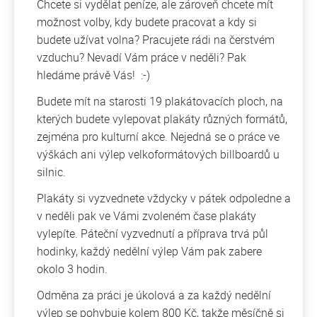
Chcete si vydělat peníze, ale zároveň chcete mít
možnost volby, kdy budete pracovat a kdy si
budete užívat volna? Pracujete rádi na čerstvém
vzduchu? Nevadí Vám práce v neděli? Pak
hledáme právě Vás! :-)
Budete mít na starosti 19 plakátovacích ploch, na
kterých budete vylepovat plakáty různých formátů,
zejména pro kulturní akce. Nejedná se o práce ve
výškách ani výlep velkoformátových billboardů u
silnic.
Plakáty si vyzvednete vždycky v pátek odpoledne a
v neděli pak ve Vámi zvoleném čase plakáty
vylepíte. Páteční vyzvednutí a příprava trvá půl
hodinky, každý nedělní výlep Vám pak zabere
okolo 3 hodin.
Odměna za práci je úkolová a za každý nedělní
výlep se pohybuje kolem 800 Kč, takže měsíčně si