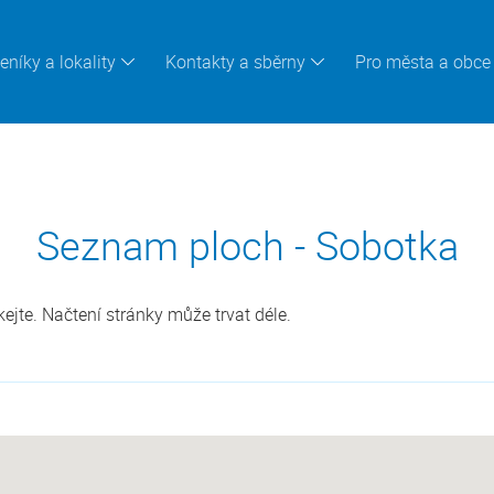
eníky a lokality
Kontakty a sběrny
Pro města a obce
Seznam ploch - Sobotka
jte. Načtení stránky může trvat déle.