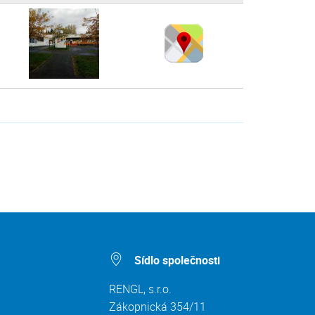
Sídlo společnosti
RENGL, s.r.o.
Zákopnická 354/11