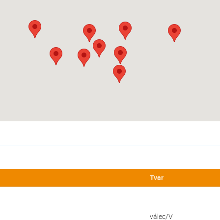
Tvar
válec/V