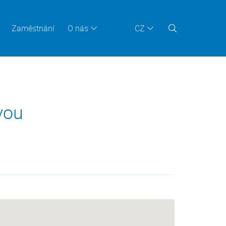
Zaměstnání
O nás
CZ
vou