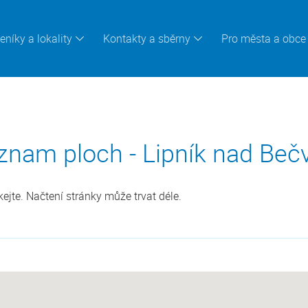
eníky a lokality
Kontakty a sběrny
Pro města a obce
znam ploch - Lipník nad Beč
jte. Načtení stránky může trvat déle.