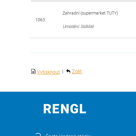
Zahradní (supermarket TUTY)
1063
Umístění: Sídliště
|
Zpět
Vytisknout