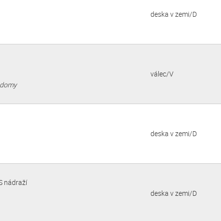
deska v zemi/D
válec/V
é domy
deska v zemi/D
S nádraží
deska v zemi/D