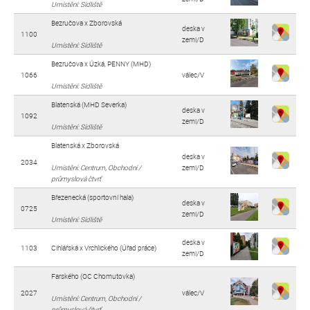
Umístění: Sídliště
Bezručova x Zborovská
deska v
1100
zemi/D
Umístění: Sídliště
Bezručova x Úzká, PENNY (MHD)
1066
válec/V
Umístění: Sídliště
Blatenská (MHD Severka)
deska v
1092
zemi/D
Umístění: Sídliště
Blatenská x Zborovská
deska v
2034
Umístění: Centrum, Obchodní /
zemi/D
průmyslová čtvrť
Březenecká (sportovní hala)
deska v
0725
zemi/D
Umístění: Sídliště
deska v
1103
Cihlářská x Vrchlického (Úřad práce)
zemi/D
Farského (OC Chomutovka)
2027
válec/V
Umístění: Centrum, Obchodní /
průmyslová čtvrť