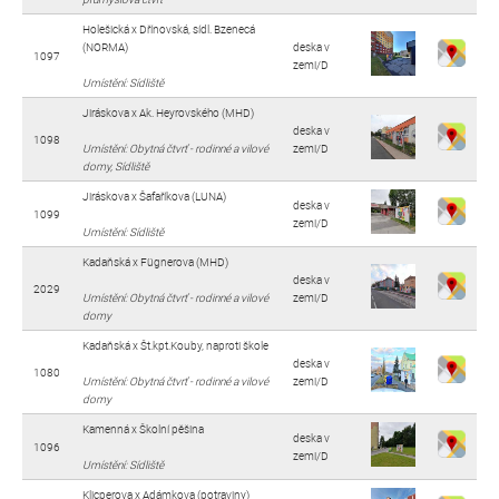
Holešická x Dřínovská, sídl. Bzenecá
(NORMA)
deska v
1097
zemi/D
Umístění: Sídliště
Jiráskova x Ak. Heyrovského (MHD)
deska v
1098
Umístění: Obytná čtvrť - rodinné a vilové
zemi/D
domy, Sídliště
Jiráskova x Šafaříkova (LUNA)
deska v
1099
zemi/D
Umístění: Sídliště
Kadaňská x Fügnerova (MHD)
deska v
2029
Umístění: Obytná čtvrť - rodinné a vilové
zemi/D
domy
Kadaňská x Št.kpt.Kouby, naproti škole
deska v
1080
Umístění: Obytná čtvrť - rodinné a vilové
zemi/D
domy
Kamenná x Školní pěšina
deska v
1096
zemi/D
Umístění: Sídliště
Klicperova x Adámkova (potraviny)