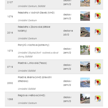
deska v
2107
zemi/D
Umístění: Centrum, Sídliště
Palackého x Vodních Staveb (MHD)
deska v
1076
zemi/D
Umístění: Centrum
Palackého x Zborovská (dětské
kočárky)
deska na
2016
zdi/D
Umístění: Centrum
Pionýrů x Kochova (potraviny)
deska v
1073
Umístění: Obytná čtvrť - rodinné a vilové
zemi/D
domy, Sídliště
Písečná x Jirkovská (Tesco)
deska v
0719
zemi/D
Umístění: Sídliště
Písečná, lékárna (MHD zdravotní
středisko)
deska v
2032
zemi/D
Umístění: Sídliště
Riegrova x Hálkova (MHD)
deska v
1068
zemi/D
Umístění: Centrum