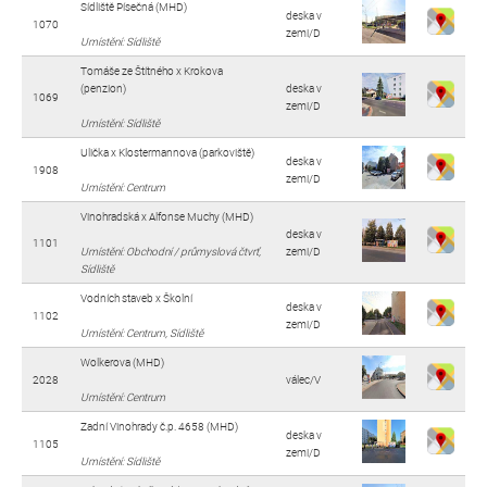
Sídliště Písečná (MHD)
deska v
1070
zemi/D
Umístění: Sídliště
Tomáše ze Štítného x Krokova
(penzion)
deska v
1069
zemi/D
Umístění: Sídliště
Ulička x Klostermannova (parkoviště)
deska v
1908
zemi/D
Umístění: Centrum
Vinohradská x Alfonse Muchy (MHD)
deska v
1101
Umístění: Obchodní / průmyslová čtvrť,
zemi/D
Sídliště
Vodních staveb x Školní
deska v
1102
zemi/D
Umístění: Centrum, Sídliště
Wolkerova (MHD)
2028
válec/V
Umístění: Centrum
Zadní Vinohrady č.p. 4658 (MHD)
deska v
1105
zemi/D
Umístění: Sídliště