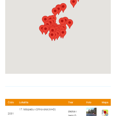
Číslo
Lokalita
Tvar
Foto
Mapa
17. listopadu x Dřínovská (MHD)
deska v
2031
zemi/D