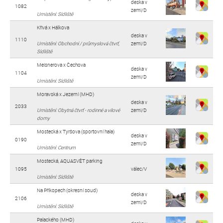
deska v
1082
zemi/D
Umístění: Sídliště
Křivá x Hálkova
deska v
1110
Umístění: Obchodní / průmyslová čtvrť,
zemi/D
Sídliště
Meisnerova x Čechova
deska v
1104
zemi/D
Umístění: Sídliště
Moravská x Jezerní (MHD)
deska v
2033
Umístění: Obytná čtvrť - rodinné a vilové
zemi/D
domy
Mostecká x Tyršova (sportovní hala)
deska v
0190
zemi/D
Umístění: Centrum
Mostecká, AQUASVĚT parking
1095
válec/V
Umístění: Sídliště
Na Příkopech (okresní soud)
deska v
2106
zemi/D
Umístění: Sídliště
Palackého (MHD)