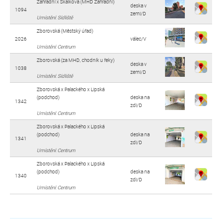
Zahradní x Skalková (MHD Zahradní)
deska v
1094
zemi/D
Umístění: Sídliště
Zborovská (Městský úřad)
2026
válec/V
Umístění: Centrum
Zborovská (za MHD, chodník u řeky)
deska v
1038
zemi/D
Umístění: Sídliště
Zborovská x Palackého x Lipská
(podchod)
deska na
1342
zdi/D
Umístění: Centrum
Zborovská x Palackého x Lipská
(podchod)
deska na
1341
zdi/D
Umístění: Centrum
Zborovská x Palackého x Lipská
(podchod)
deska na
1340
zdi/D
Umístění: Centrum