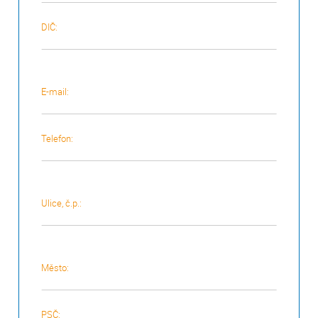
DIČ:
E-mail:
Telefon:
Ulice, č.p.:
Město:
PSČ: