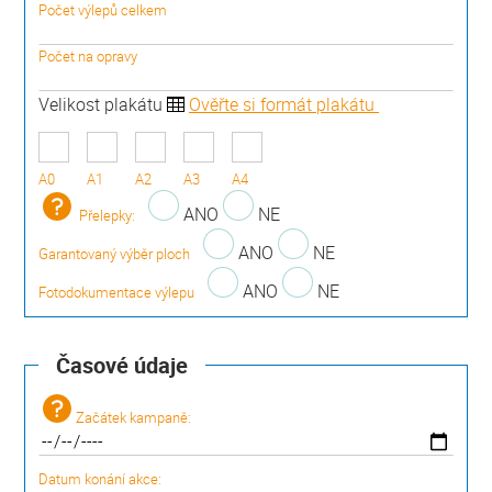
Počet výlepů celkem
Počet na opravy
Velikost plakátu
Ověřte si formát plakátu
A0
A1
A2
A3
A4
ANO
NE
Přelepky:
ANO
NE
Garantovaný výběr ploch
ANO
NE
Fotodokumentace výlepu
Časové údaje
Začátek kampaně:
Datum konání akce: