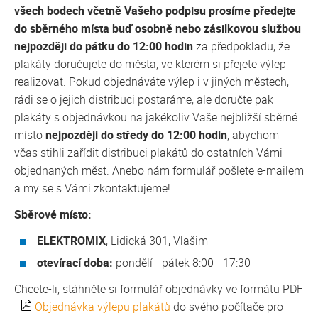
všech bodech včetně Vašeho podpisu prosíme předejte
do sběrného místa buď osobně nebo zásilkovou službou
nejpozději do pátku do 12:00 hodin
za předpokladu, že
plakáty doručujete do města, ve kterém si přejete výlep
realizovat. Pokud objednáváte výlep i v jiných městech,
rádi se o jejich distribuci postaráme, ale doručte pak
plakáty s objednávkou na jakékoliv Vaše nejbližší sběrné
místo
nejpozději do středy do 12:00 hodin
, abychom
včas stihli zařídit distribuci plakátů do ostatních Vámi
objednaných měst. Anebo nám formulář pošlete e-mailem
a my se s Vámi zkontaktujeme!
Sběrové místo:
ELEKTROMIX
, Lidická 301, Vlašim
otevírací doba:
pondělí - pátek 8:00 - 17:30
Chcete-li, stáhněte si formulář objednávky ve formátu PDF
-
Objednávka výlepu plakátů
do svého počítače pro