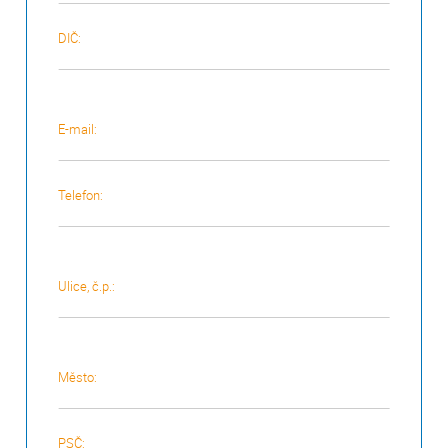
DIČ:
E-mail:
Telefon:
Ulice, č.p.:
Město:
PSČ: