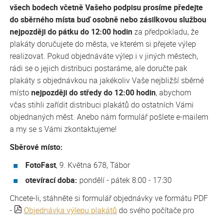
všech bodech včetně Vašeho podpisu prosíme předejte
do sběrného místa buď osobně nebo zásilkovou službou
nejpozději do pátku do 12:00 hodin
za předpokladu, že
plakáty doručujete do města, ve kterém si přejete výlep
realizovat. Pokud objednáváte výlep i v jiných městech,
rádi se o jejich distribuci postaráme, ale doručte pak
plakáty s objednávkou na jakékoliv Vaše nejbližší sběrné
místo
nejpozději do středy do 12:00 hodin
, abychom
včas stihli zařídit distribuci plakátů do ostatních Vámi
objednaných měst. Anebo nám formulář pošlete e-mailem
a my se s Vámi zkontaktujeme!
Sběrové místo:
FotoFast
, 9. Května 678, Tábor
otevírací doba:
pondělí - pátek 8:00 - 17:30
Chcete-li, stáhněte si formulář objednávky ve formátu PDF
-
Objednávka výlepu plakátů
do svého počítače pro