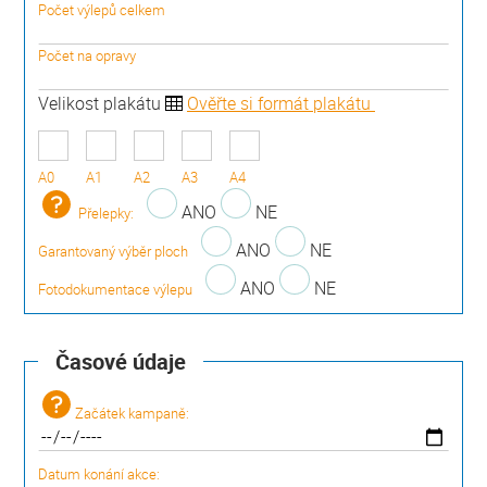
Počet výlepů celkem
Počet na opravy
Velikost plakátu
Ověřte si formát plakátu
A0
A1
A2
A3
A4
ANO
NE
Přelepky:
ANO
NE
Garantovaný výběr ploch
ANO
NE
Fotodokumentace výlepu
Časové údaje
Začátek kampaně:
Datum konání akce: