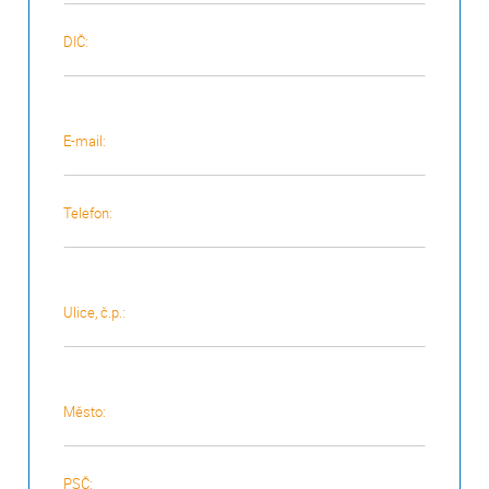
DIČ:
E-mail:
Telefon:
Ulice, č.p.:
Město:
PSČ: