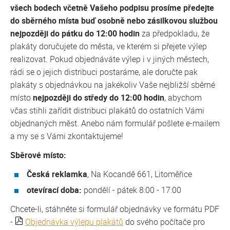
všech bodech včetně Vašeho podpisu prosíme předejte
do sběrného místa buď osobně nebo zásilkovou službou
nejpozději do pátku do 12:00 hodin
za předpokladu, že
plakáty doručujete do města, ve kterém si přejete výlep
realizovat. Pokud objednáváte výlep i v jiných městech,
rádi se o jejich distribuci postaráme, ale doručte pak
plakáty s objednávkou na jakékoliv Vaše nejbližší sběrné
místo
nejpozději do středy do 12:00 hodin
, abychom
včas stihli zařídit distribuci plakátů do ostatních Vámi
objednaných měst. Anebo nám formulář pošlete e-mailem
a my se s Vámi zkontaktujeme!
Sběrové místo:
Česká reklamka
, Na Kocandě 661, Litoměřice
otevírací doba:
pondělí - pátek 8:00 - 17:00
Chcete-li, stáhněte si formulář objednávky ve formátu PDF
-
Objednávka výlepu plakátů
do svého počítače pro