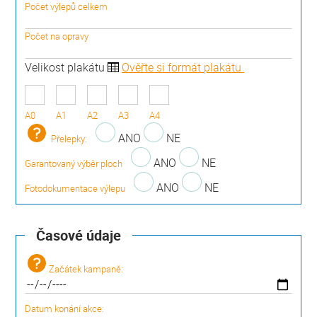
Počet výlepů celkem
Počet na opravy
Velikost plakátu
Ověřte si formát plakátu
A0
A1
A2
A3
A4
ANO
NE
Přelepky:
ANO
NE
Garantovaný výběr ploch
ANO
NE
Fotodokumentace výlepu
Časové údaje
Začátek kampaně:
Datum konání akce: