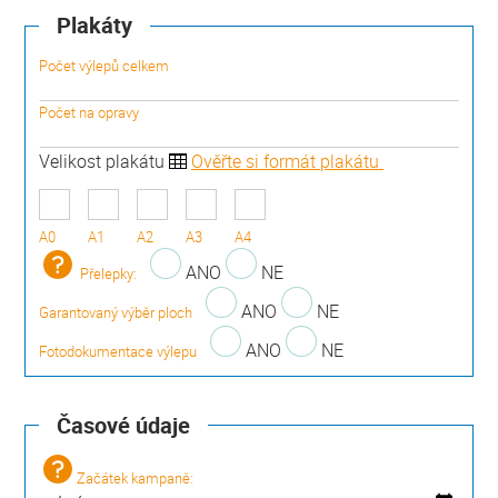
Plakáty
Počet výlepů celkem
Počet na opravy
Velikost plakátu
Ověřte si formát plakátu
A0
A1
A2
A3
A4
ANO
NE
Přelepky:
ANO
NE
Garantovaný výběr ploch
ANO
NE
Fotodokumentace výlepu
Časové údaje
Začátek kampaně: