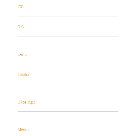
IČO:
DIČ:
E-mail:
Telefon:
Ulice, č.p.:
Město: