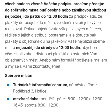
všech bodech včetně Vašeho podpisu prosíme předejte
do sběrného místa buď osobně nebo zásilkovou službou
nejpozději do pátku do 12:00 hodin
za předpokladu, že
plakáty doručujete do města, ve kterém si přejete výlep
realizovat. Pokud objednáváte výlep i v jiných městech,
rádi se o jejich distribuci postaráme, ale doručte pak
plakáty s objednávkou na jakékoliv Vaše nejbližší sběrné
místo
nejpozději do středy do 12:00 hodin
, abychom
včas stihli zařídit distribuci plakátů do ostatních Vámi
objednaných měst. Anebo nám formulář pošlete e-mailem
a my se s Vámi zkontaktujeme!
Sběrové místo:
Turistické informační centrum
, náměstí Jiřího z
Poděbrad 3, Hořice
otevírací doba:
pondělí - pátek 8:00 - 12:00 a 12:30 -
16:45; sobota 8:00 - 12:00