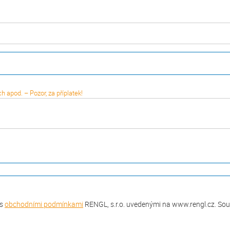
 apod. – Pozor, za příplatek!
 s
obchodními podmínkami
RENGL, s.r.o. uvedenými na www.rengl.cz. Souč