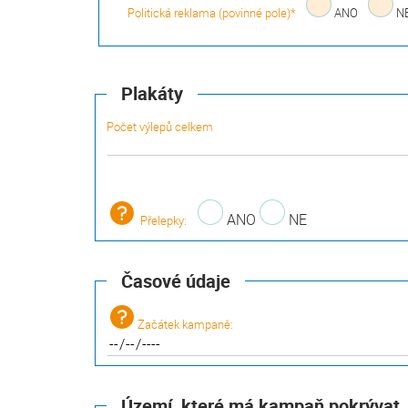
Politická reklama (povinné pole)*
ANO
N
Plakáty
Počet výlepů celkem
ANO
NE
Přelepky:
Časové údaje
Začátek kampaně:
Území, které má kampaň pokrývat