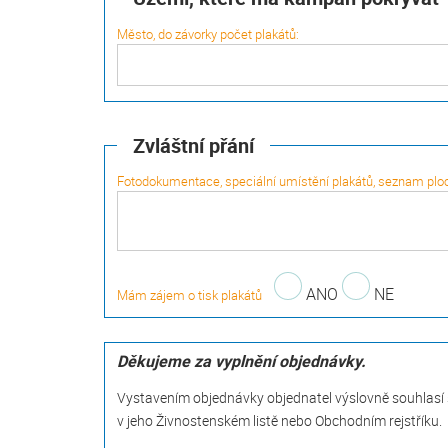
Město, do závorky počet plakátů:
Zvláštní přání
Fotodokumentace, speciální umístění plakátů, seznam ploch
ANO
NE
Mám zájem o tisk plakátů
Děkujeme za vyplnění objednávky.
Vystavením objednávky objednatel výslovně souhlasí
v jeho Živnostenském listě nebo Obchodním rejstříku.