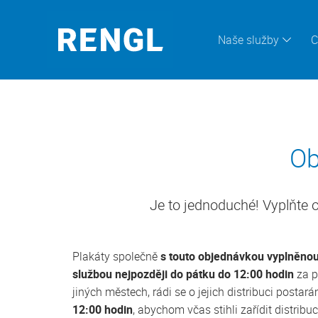
Naše služby
C
Ob
Je to jednoduché! Vyplňte o
Plakáty společně
s touto objednávkou vyplněno
službou nejpozději do pátku do 12:00 hodin
za p
jiných městech, rádi se o jejich distribuci posta
12:00 hodin
, abychom včas stihli zařídit distr