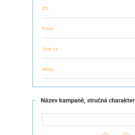
IČO:
E-mail:
Ulice, č.p.:
Město:
Název kampaně, stručná charakter