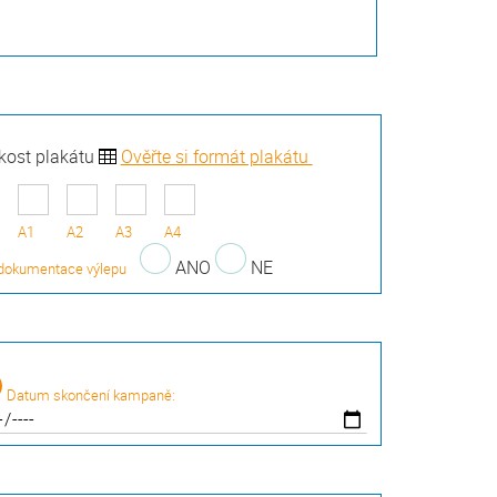
ikost plakátu
Ověřte si formát plakátu
A1
A2
A3
A4
ANO
NE
dokumentace výlepu
Datum skončení kampaně: