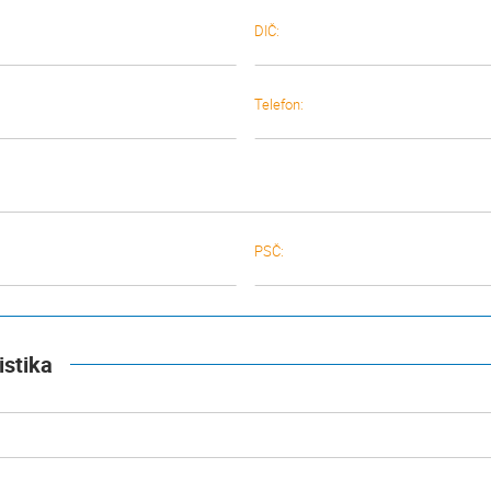
DIČ:
Telefon:
PSČ:
istika