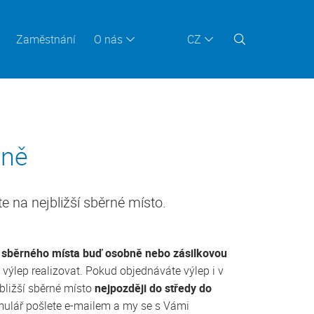
Zaměstnání
O nás
CZ
aně
e na nejbližší sběrné místo.
o sběrného místa buď osobně nebo zásilkovou
 výlep realizovat. Pokud objednáváte výlep i v
jbližší sběrné místo
nejpozději do středy do
rmulář pošlete e-mailem a my se s Vámi