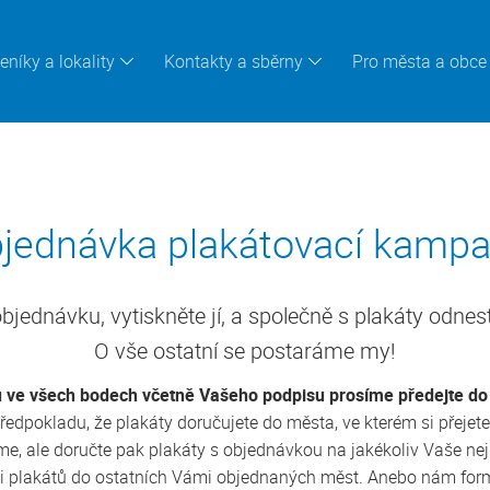
eníky a lokality
Kontakty a sběrny
Pro města a obce
jednávka plakátovací kamp
bjednávku, vytiskněte jí, a společně s plakáty odnest
O vše ostatní se postaráme my!
u ve všech bodech včetně Vašeho podpisu prosíme předejte d
ředpokladu, že plakáty doručujete do města, ve kterém si přejete
ráme, ale doručte pak plakáty s objednávkou na jakékoliv Vaše ne
ibuci plakátů do ostatních Vámi objednaných měst. Anebo nám fo