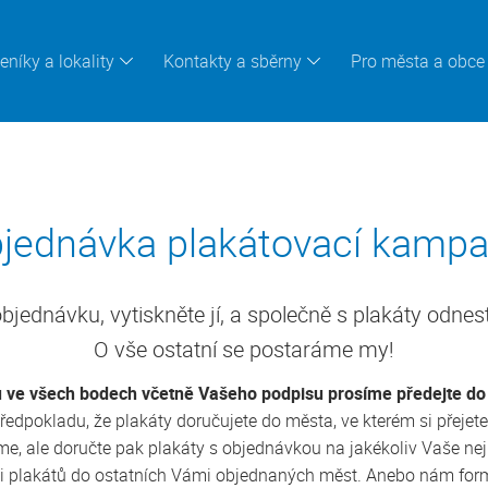
eníky a lokality
Kontakty a sběrny
Pro města a obce
jednávka plakátovací kamp
bjednávku, vytiskněte jí, a společně s plakáty odnest
O vše ostatní se postaráme my!
u ve všech bodech včetně Vašeho podpisu prosíme předejte d
ředpokladu, že plakáty doručujete do města, ve kterém si přejete
ráme, ale doručte pak plakáty s objednávkou na jakékoliv Vaše ne
ibuci plakátů do ostatních Vámi objednaných měst. Anebo nám fo