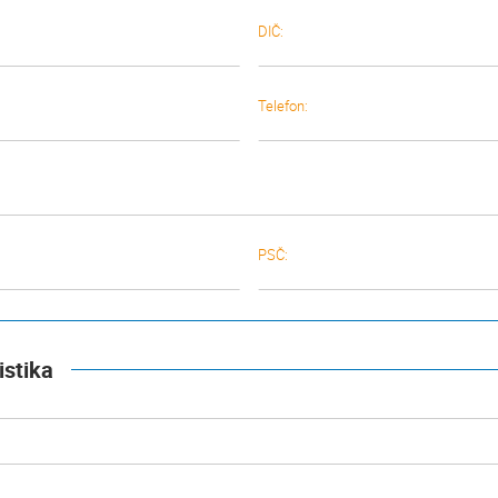
DIČ:
Telefon:
PSČ:
istika