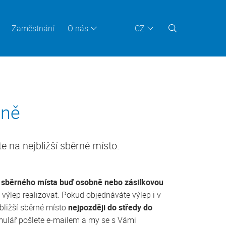
Zaměstnání
O nás
CZ
aně
e na nejbližší sběrné místo.
o sběrného místa buď osobně nebo zásilkovou
 výlep realizovat. Pokud objednáváte výlep i v
jbližší sběrné místo
nejpozději do středy do
rmulář pošlete e-mailem a my se s Vámi