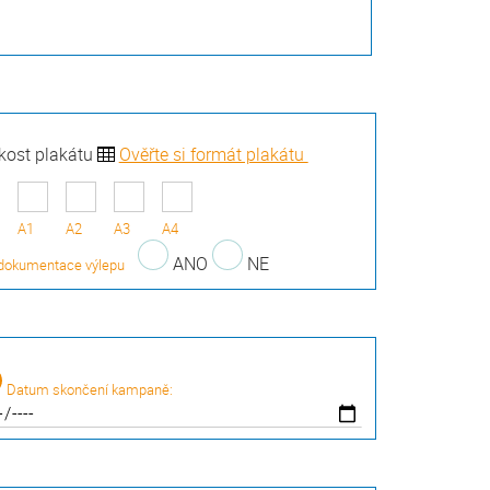
ikost plakátu
Ověřte si formát plakátu
A1
A2
A3
A4
ANO
NE
dokumentace výlepu
Datum skončení kampaně: