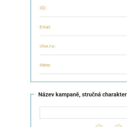
IČO:
E-mail:
Ulice, č.p.:
Město:
Název kampaně, stručná charakter