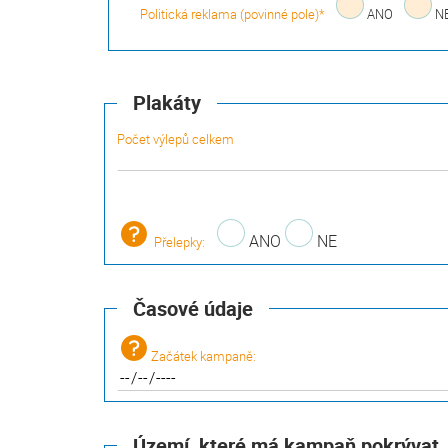
Politická reklama (povinné pole)*
ANO
N
Plakáty
Počet výlepů celkem
ANO
NE
Přelepky:
Časové údaje
Začátek kampaně:
Území, které má kampaň pokrývat