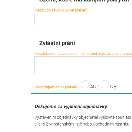
Město, do závorky počet plakátů:
Zvláštní přání
Fotodokumentace, speciální umístění plakátů, seznam ploch
ANO
NE
Mám zájem o tisk plakátů
Děkujeme za vyplnění objednávky.
Vystavením objednávky objednatel výslovně souhlasí
v jeho Živnostenském listě nebo Obchodním rejstříku.