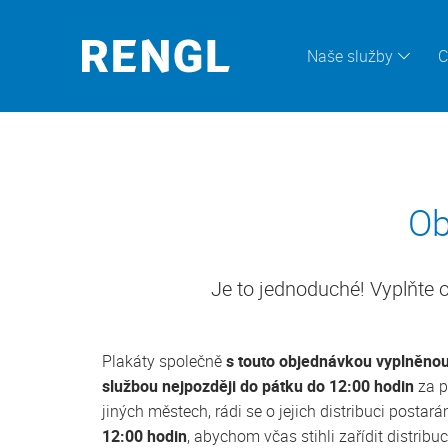
Naše služby
C
Ob
Je to jednoduché! Vyplňte o
Plakáty společně
s touto objednávkou vyplněno
službou nejpozději do pátku do 12:00 hodin
za p
jiných městech, rádi se o jejich distribuci posta
12:00 hodin
, abychom včas stihli zařídit distr