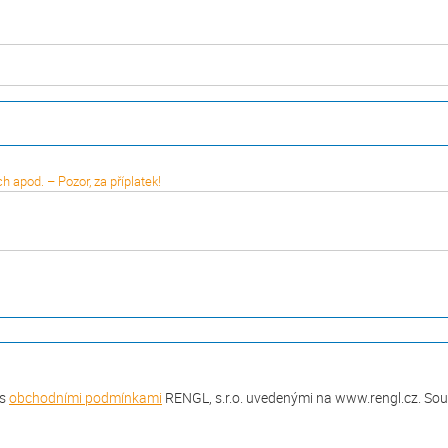
 apod. – Pozor, za příplatek!
 s
obchodními podmínkami
RENGL, s.r.o. uvedenými na www.rengl.cz. Souč